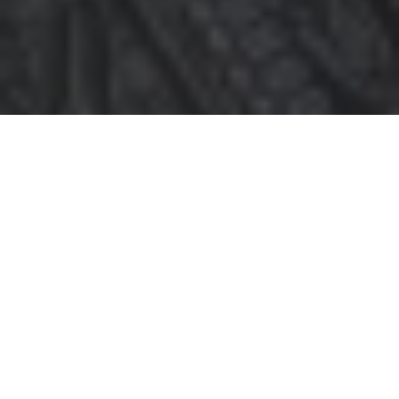
&#x22;
SOBRE NOSOTROS
Bienvenidos al Himalayan Indian